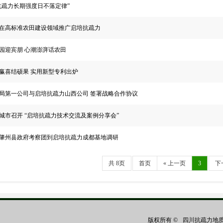
抗疏力长期强度日不落定律”
在高标准农田建设领域推广启培抗疏力
园迎宾朋 心潮澎湃话农田
赢喜结硕果 实用新型专利出炉
局第一公司与启培抗疏力山西公司 签署战略合作协议
城市召开 “启培抗疏力技术交流及案例分享会”
肇州县政府考察团到启培抗疏力成都基地调研
共 8页
首页
« 上一页
3
下
版权所有 ©
四川抗疏力地