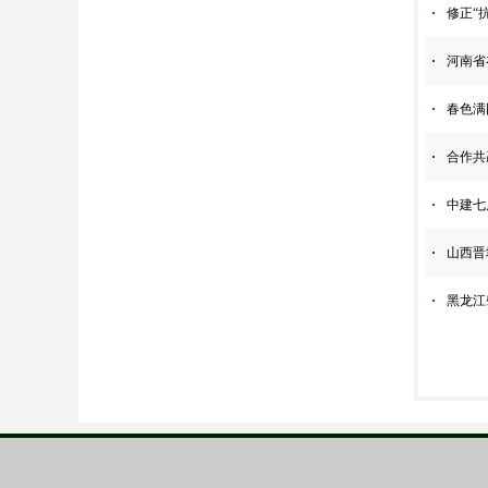
修正“
河南省
春色满
合作共
中建七
山西晋
黑龙江