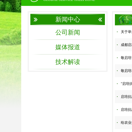
新闻中心
公司新闻
关于举
成都启
媒体报道
敬启培
技术解读
敬启培
“启培
启培抗
启培抗
给农业