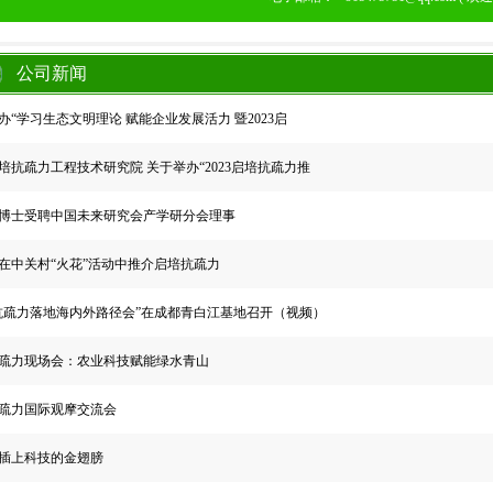
公司新闻
办“学习生态文明理论 赋能企业发展活力 暨2023启
培抗疏力工程技术研究院 关于举办“2023启培抗疏力推
博士受聘中国未来研究会产学研分会理事
在中关村“火花”活动中推介启培抗疏力
抗疏力落地海内外路径会”在成都青白江基地召开（视频）
疏力现场会：农业科技赋能绿水青山
疏力国际观摩交流会
插上科技的金翅膀